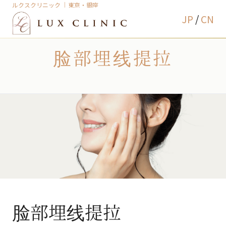
ルクスクリニック ｜東京・銀座
TOP
治療メニュー
脸部埋线提拉
JP
/
CN
脸部埋线提拉
脸部埋线提拉