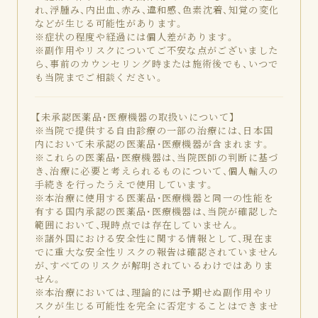
れ、浮腫み、内出血、赤み、違和感、色素沈着、知覚の変化
などが生じる可能性があります。
※症状の程度や経過には個人差があります。
※副作用やリスクについてご不安な点がございました
ら、事前のカウンセリング時または施術後でも、いつで
も当院までご相談ください。
【未承認医薬品・医療機器の取扱いについて】
※当院で提供する自由診療の一部の治療には、日本国
内において未承認の医薬品・医療機器が含まれます。
※これらの医薬品・医療機器は、当院医師の判断に基づ
き、治療に必要と考えられるものについて、個人輸入の
手続きを行ったうえで使用しています。
※本治療に使用する医薬品・医療機器と同一の性能を
有する国内承認の医薬品・医療機器は、当院が確認した
範囲において、現時点では存在していません。
※諸外国における安全性に関する情報として、現在ま
でに重大な安全性リスクの報告は確認されていません
が、すべてのリスクが解明されているわけではありま
せん。
※本治療においては、理論的には予期せぬ副作用やリ
スクが生じる可能性を完全に否定することはできませ