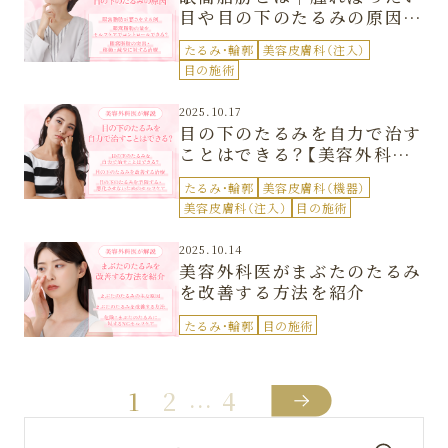
目や目の下のたるみの原因は
これ？
たるみ・輪郭
美容皮膚科（注入）
目の施術
2025.10.17
目の下のたるみを自力で治す
ことはできる？【美容外科医
監修】
たるみ・輪郭
美容皮膚科（機器）
美容皮膚科（注入）
目の施術
2025.10.14
美容外科医がまぶたのたるみ
を改善する方法を紹介
たるみ・輪郭
目の施術
1
2
4
…