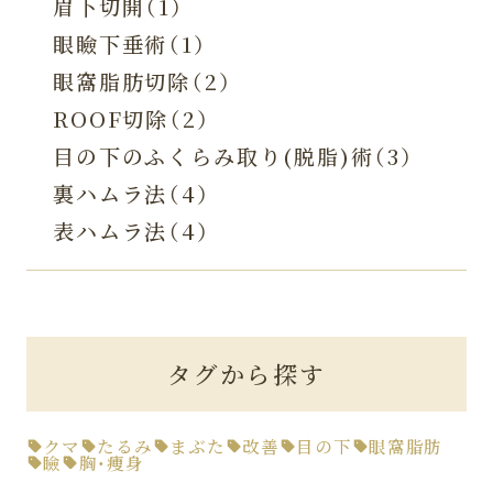
眉下切開（1）
眼瞼下垂術（1）
眼窩脂肪切除（2）
ROOF切除（2）
目の下のふくらみ取り(脱脂)術（3）
裏ハムラ法（4）
表ハムラ法（4）
タグから探す
クマ
たるみ
まぶた
改善
目の下
眼窩脂肪
瞼
胸・痩身