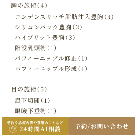
胸の施術（4）
コンデンスリッチ脂肪注入豊胸（3）
シリコンバック豊胸（3）
ハイブリット豊胸（3）
陥没乳頭術（1）
パフィーニップル修正（1）
パフィーニップル形成（1）
目の施術（5）
眉下切開（1）
眼瞼下垂術（1）
眼窩脂肪切除（2）
予約や診療内容や費用のことなど
予約/お問い合わせ
24時間AI相談
ROOF切除（2）