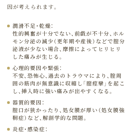
因が考えられます。
潤滑不足・乾燥：
性的興奮が十分でない、前戯が不十分、ホル
モン分泌の減少（更年期や産後）などで腟分
泌液が少ない場合、摩擦によってヒリヒリ
した痛みが生じる。
心理的要因や緊張：
不安、恐怖心、過去のトラウマにより、腟周
囲の筋肉が無意識に収縮し「膣痙攣」を起こ
し、挿入時に強い痛みが出やすくなる。
器質的要因：
腟口が狭かったり、処女膜が厚い（処女膜強
靭症）など、解剖学的な問題。
炎症・感染症：