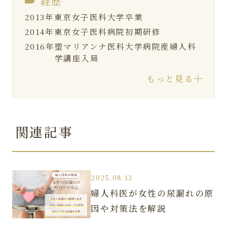
経歴
2013年
東京女子医科大学卒業
2014年
東京女子医科病院初期研修
2016年
聖マリアンナ医科大学病院産婦人科
学講座入局
2019年
聖マリアンナ医科大学病院助教
もっと見る
2023年
聖マリアンナ非常勤勤務
2023年-現在
首都圏 産婦人科クリニック勤
務
関連記事
2025年
ルクスクリニック入職
資格・所属学会
日本産科婦人科学会認定 産婦人科専門医
2025.08.13
日本超音波医学会認定 超音波専門医
婦人科医が女性の尿漏れの原
因や対策法を解説