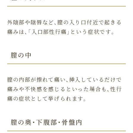
4.
【Q＆A】性交時の痛みに関するよ
くある質問
外陰部や陰唇など、膣の入り口付近で起きる
痛みは、「入口部性行痛」という症状です。
ヒリヒリとした性交痛は危険です
か？
性交時に膣の奥が毎回ではなくたま
膣の中
に痛くなるのですが。
性交痛で病院に相談するのは正直恥
膣の内部が擦れて痛い、挿入しているだけで
ずかしいです。
痛みや不快感を感じるといった場合も、性行
5.
まとめ
痛の症状として挙げられます。
膣の奥・下腹部・骨盤内