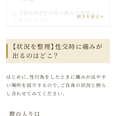
2.
【部位別】性交時の痛みの原因とし
続きを見る
て考えられること
膣の入り口
膣の中（膣内部）
【状況を整理】性交時に痛みが
膣の奥（子宮口付近・下腹部や骨盤
出るのはどこ？
内）
3.
【原因別】性交時の痛みに対する治
はじめに、性行為をしたときに痛みが出やす
療法
い場所を紹介するので、ご自身の状況と照ら
潤滑不足・乾燥・萎縮性膣炎
し合わせてみてください。
構造的な原因（摩擦など）の場合
膣の奥や下腹部全体に痛みがある場
合
膣の入り口