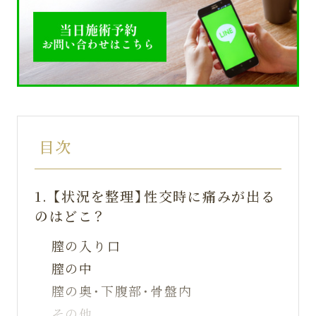
目次
1.
【状況を整理】性交時に痛みが出る
のはどこ？
膣の入り口
膣の中
膣の奥・下腹部・骨盤内
その他