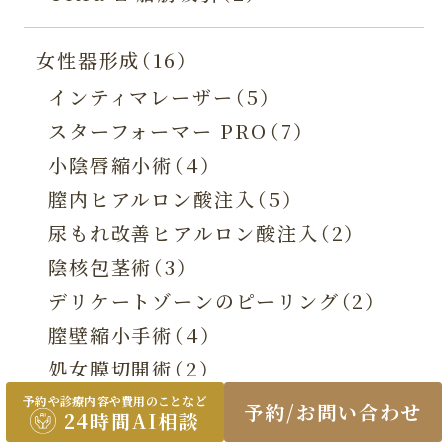
女性器形成（16）
インティマレーザー（5）
スターフォーマー PRO（7）
小陰唇縮小術（4）
膣内ヒアルロン酸注入（5）
尿もれ改善ヒアルロン酸注入（2）
陰核包茎術（3）
デリケートゾーンのピーリング（2）
膣壁縮小手術（4）
処女膜切開術（2）
副皮切除術（1）
予約や診療内容や費用のことなど
予約/お問い合わせ
24時間AI相談
Gショットヒアルロン酸注入（1）