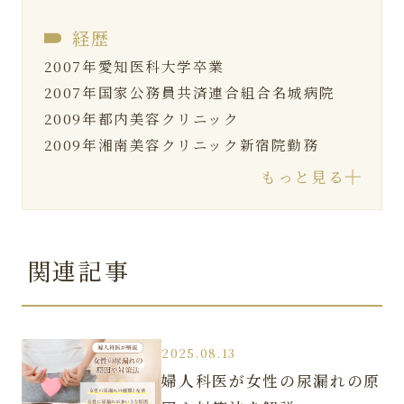
経歴
2007年
愛知医科大学卒業
2007年
国家公務員共済連合組合名城病院
2009年
都内美容クリニック
2009年
湘南美容クリニック新宿院勤務
2013年
湘南美容クリニック渋谷院院長就任
もっと見る
2016年
湘南美容クリニックエリアマネージ
ャー就任
2020年
ルクスクリニック美容外科・婦人科形
関連記事
成・美容皮膚科 開院
2022年
国際フェムテック医療美容研究会 発
足
2025.08.13
婦人科医が女性の尿漏れの原