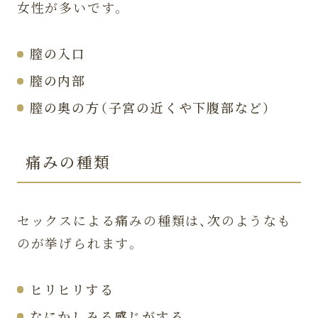
女性が多いです。
膣壁形成術（拡大）
スターフォーマーPRO
膣の入口
5.
【Q＆A】セックス時の痛みに関す
膣の内部
るよくある質問
膣の奥の方（子宮の近くや下腹部など）
潤滑剤を使っても痛いのはなぜ？
更年期になってから痛みが出るよう
痛みの種類
になったのですが…
セックスの時の痛みは何科に相談す
ればいいですか？
セックスによる痛みの種類は、次のようなも
のが挙げられます。
6.
まとめ
ヒリヒリする
なにかしみる感じがする