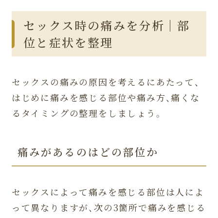
加齢によるホルモンバランスの変化
セックス時の痛みを分析｜部
構造・物理的な問題
位と症状を整理
婦人科疾患の可能性
3.
自分たちで実践できるセックス時
セックスの痛みの原因を考えるにあたって、
の痛みへの対処法
はじめに痛みを感じる部位や痛み方、痛くな
潤滑剤を使用してみる
るタイミングの整理をしましょう。
パートナーとのコミュニケーショ
ン・相談
体位を工夫してみる
痛みがあるのはどの部位か
4.
セックス時の痛みを和らげる医学
的なアプローチ方法
セックスによって痛みを感じる部位は人によ
って異なりますが、次の3箇所で痛みを感じる
処女膜切開術