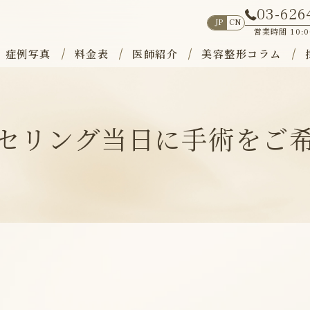
03-626
JP
CN
営業時間
10:
症例写真
料金表
医師紹介
美容整形コラム
セリング当日に
手術をご