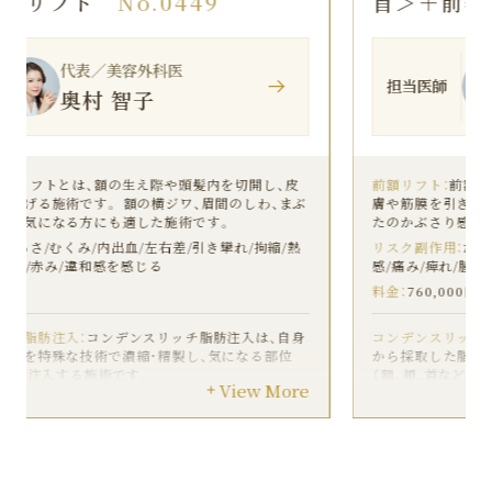
首＞＋前額リフト
No.0448
代表／美容外科医
担当医師
奥村 智子
前額リフト：
前額リフトとは、額の生え際や頭髪内を切開し、皮
膚や筋膜を引き上げる施術です。 額の横ジワ、眉間のしわ、まぶ
たのかぶさり感が気になる方にも適した施術です。
リスク副作用：
だるさ/むくみ/内出血/左右差/引き攣れ/拘縮/熱
感/痛み/痺れ/腫れ/赤み/違和感を感じる
料金：
760,000円
コンデンスリッチ脂肪注入：
コンデンスリッチ脂肪注入は、自身
から採取した脂肪を特殊な技術で濃縮・精製し、気になる部位
（額、頬、首など）へ注入する施術です。
View More
リスク副作用：
だるさ/むくみ/内出血/左右差/引き攣れ/拘縮/熱
感/痛み/腫れ/違和感を感じる/しこり
料金：
242,000〜880,000円