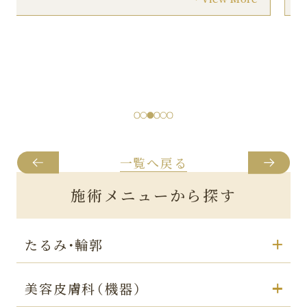
リスク副作用：
だるさ/むくみ/内出血/左右差/引き攣れ/拘縮/熱
感/痛み/腫れ/違和感を感じる/しこり
料金：
242,000〜880,000円
一覧へ戻る
施術メニューから探す
たるみ・輪郭
美容皮膚科（機器）