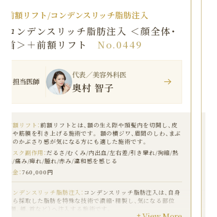
前額リフト/コンデンスリッチ脂肪注入
コンデンスリッチ脂肪注入 ＜顔全体・
首＞＋前額リフト
No.0448
代表／美容外科医
担当医師
奥村 智子
前額リフト：
前額リフトとは、額の生え際や頭髪内を切開し、皮
膚や筋膜を引き上げる施術です。 額の横ジワ、眉間のしわ、まぶ
たのかぶさり感が気になる方にも適した施術です。
リスク副作用：
だるさ/むくみ/内出血/左右差/引き攣れ/拘縮/熱
感/痛み/痺れ/腫れ/赤み/違和感を感じる
料金：
760,000円
コンデンスリッチ脂肪注入：
コンデンスリッチ脂肪注入は、自身
から採取した脂肪を特殊な技術で濃縮・精製し、気になる部位
（額、頬、首など）へ注入する施術です。
View More