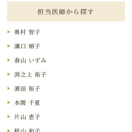
担当医師から探す
奥村 智子
溝口 順子
春山 いずみ
渕之上 祐子
濱田 裕子
本間 千夏
片山 恵子
秋山 和子