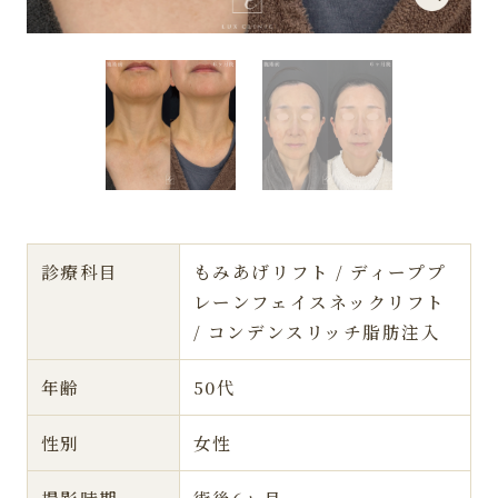
診療科目
もみあげリフト / ディーププ
レーンフェイスネックリフト
/ コンデンスリッチ脂肪注入
年齢
50代
性別
女性
撮影時期
術後6ヶ月