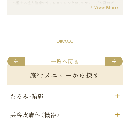
へ整える注入治療です。レスチレンとは、スウェーデン発のガ
View More
ルデルマ社製のヒアルロン酸注入製剤です。
リスク副作用：
アレルギー/むくみ/内出血/左右差/引き攣れ/痛
み/腫れ/血管閉塞/赤み
料金：
88,000円
一覧へ戻る
施術メニューから探す
たるみ・輪郭
美容皮膚科（機器）