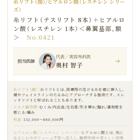
糸リフト（顔）/ヒアルロン酸（レスチレン シリー
ズ）
糸リフト（テスリフト 2本、カクテルリ
フト4本）＋ヒアルロン酸（レスチレン
2本）＜口横＞
No.0443
代表／美容外科医
担当医師
奥村 智子
糸リフト（顔）：
糸リフトとは、医療用の溶ける糸を頬に挿入し、
頬やフェイスラインのたるみにアプローチする施術です。スレ
ッドリフトと呼ばれることもあります。
リスク副作用：
むくみ/内出血/左右差/引き攣れ/腫れ/違和感を
感じる/痛み
料金：
132,000〜880,000円
ヒアルロン酸（レスチレン シリーズ）：
ヒアルロン酸とは、気に
なるしわやボリューム不足へ注入し、輪郭形成や若々しい印象