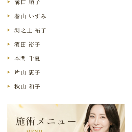
溝口 順子
春山 いずみ
渕之上 祐子
濱田 裕子
本間 千夏
片山 恵子
秋山 和子