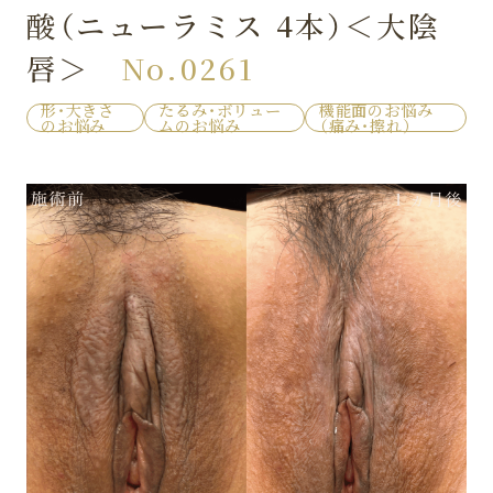
酸（ニューラミス 4本）＜大陰
唇＞
No.0261
形・大きさ
たるみ・ボリュー
機能面のお悩み
のお悩み
ムのお悩み
（痛み・擦れ）