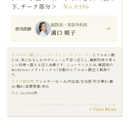
下、チーク部分＞
No.0395
副院長／美容外科医
担当医師
溝口 順子
ヒアルロン酸（ニューラミスシリーズ シリーズ）：
ヒアルロン酸
とは、気になるしわやボリューム不足へ注入し、輪郭形成や若々
しい印象へ整える注入治療です。ニューラミスとは、韓国発の
Medytox（メディトックス）社製のヒアルロン酸注入製剤で
す。
リスク副作用：
アレルギー/むくみ/内出血/左右差/引き攣れ/痛
み/腫れ/血管閉塞/赤み
料金：
66,000円
目の下の脱脂術：
目の下の脱脂術は、下まぶたの裏側または皮膚
View More
を切開し、眼窩脂肪の一部を切除することで、目の下のふくらみ
を改善する手術です。余分な脂肪を除去し、下眼瞼の膨らみを
減少させます。
リスク副作用：
むくみ/乾燥/内出血/左右差/引き攣れ/熱感/痛み/