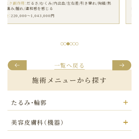
リスク副作用：
だるさ/むくみ/内出血/左右差/引き攣れ/拘縮/熱
感/痛み/腫れ/違和感を感じる
料金：
220,000〜1,043,000円
一覧へ戻る
施術メニューから探す
たるみ・輪郭
美容皮膚科（機器）