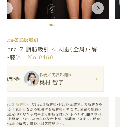
Ultra-Z 脂肪吸引
Ultra-Z 脂肪吸引 ＜腹部全面（上・
下）・脇腹（前・後）・腰＞
No.0459
代表／美容外科医
担当医師
奥村 智子
Ultra-Z 脂肪吸引：
Ultra-Z脂肪吸引は、超音波の力で脂肪をや
わらかく乳化しながら吸引する脂肪吸引術です。周囲の組織へ
の負担を抑えながら効率よく脂肪を除去できるため、腫れや内
出血を軽減しつつ、なめらかな仕上がりが期待できます。顔か
ら身体まで幅広い部位に対応可能です。